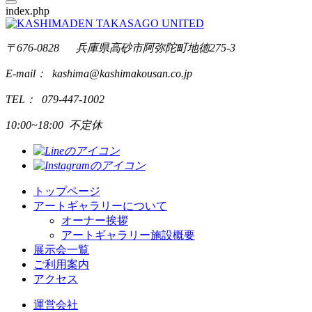
index.php
〒676-0828 兵庫県高砂市阿弥陀町地徳275-3
E-mail： kashima@kashimakousan.co.jp
TEL： 079-447-1002
10:00~18:00 不定休
トップページ
アートギャラリーについて
オーナー挨拶
アートギャラリー施設概要
展示会一覧
ご利用案内
アクセス
運営会社