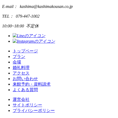
E-mail： kashima@kashimakousan.co.jp
TEL： 079-447-1002
10:00~18:00 不定休
トップページ
プラン
会場
婚礼料理
アクセス
お問い合わせ
来館予約・資料請求
よくある質問
運営会社
サイトポリシー
プライバシーポリシー