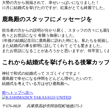
大勢の方から祝福されて、幸せいっぱいになりました！
11月に結婚式を挙げたのですが、紅葉がとても綺麗でした。
鹿島殿のスタッフにメッセージを
担当者の方からの説明が分かり易く、スタッフの方々にも親
色々とお世話になり 有難う御座いました。
1年後の結婚記念日に鹿島殿に訪れた時にも、私たちを祝福
また結婚式の事を鮮明に話してくれて とても驚きました。
またお世話になることがあろうかと思いますが、何卒宜しく
これから結婚式を挙げられる後輩カッ
神社で和式の結婚式って スゴくイイですよ！
鹿島殿で幸せになる仲間をどんどん増やしたいので、
結婚式を考えている方はぜひ鹿島殿へ。
前へ
トップへ
次へ
〒676-0828 兵庫県高砂市阿弥陀町地徳275-3